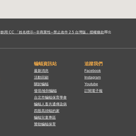
用
創用 CC 「姓名標示─非商業性─禁止改作 2.5 台灣版」授權條款
釋出
蝙蝠資訊站
追蹤我們
最新消息
Facebook
活動回顧
Instagram
關於蝙蝠
Youtube
發現/撿到蝙蝠
訂閱電子報
台北市蝙蝠保育學會
蝙蝠人畜共通傳染病
四股高頭蝠的家
蝙蝠兒童專區
贊助蝙蝠保育