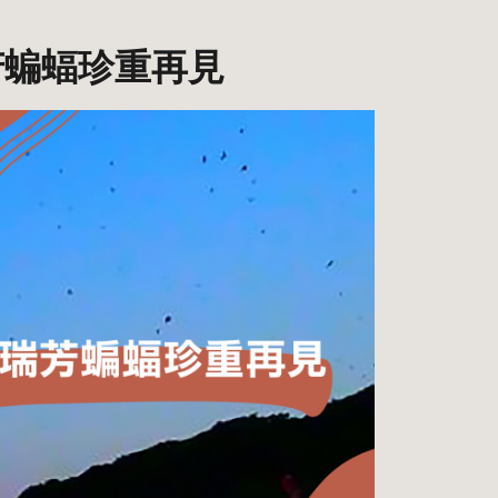
瑞芳蝙蝠珍重再見