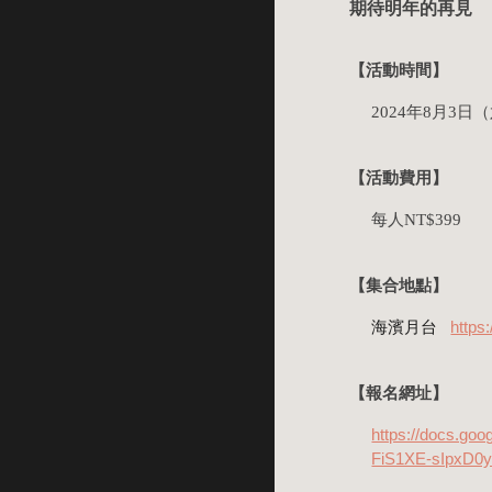
期待明年的再見
【活動時間】
2024年
8
月
3
日（
【活動
費用
】
每人NT$399
【
集合地點
】
海濱月台
https
【報名網址】
https://docs.g
FiS1XE-sIpxD0y