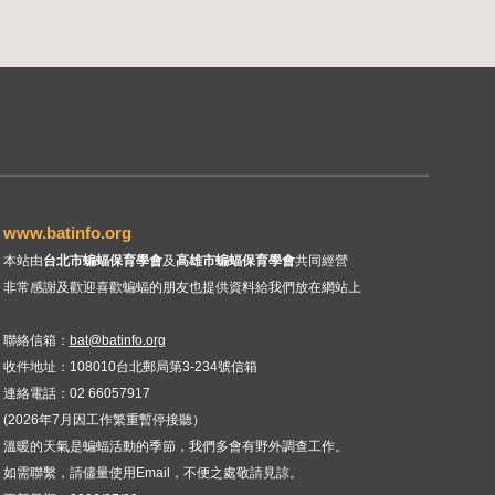
www.batinfo.org
本站由
台北市蝙蝠保育學會
及
高雄市蝙蝠保育學會
共同經營
非常感謝及歡迎喜歡蝙蝠的朋友也提供資料給我們放在網站上
聯絡信箱：
bat@batinfo.org
收件地址：108010台北郵局第3-234號信箱
連絡電話
：02 66057917
(2026年7月因工作繁重暫停接聽）
溫暖的天氣是蝙蝠活動的季節，我們多會有野外調查工作。
如需聯繫，請儘量使用Email，不便之處敬請見諒。