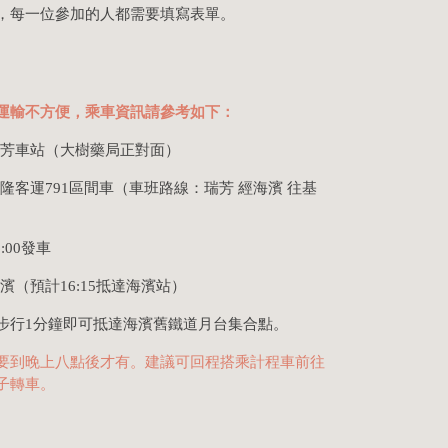
，每一位參加的人都需要填寫表單。
運輸不方便，乘車資訊請參考如下：
瑞芳車站（大樹藥局正對面）
隆客運791區間車（車班路線：瑞芳 經海濱 往基
:00發車
濱（預計16:15抵達海濱站）
步行1分鐘即可抵達海濱舊鐵道月台集合點。
要到晚上八點後才有。建議可回程搭乘計程車前往
子轉車。