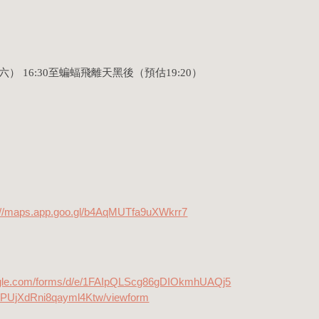
六）
16:30至蝙蝠飛離天黑後（預估19:20）
://maps.app.goo.gl/b4AqMUTfa9uXWkrr7
oogle.com/forms/d/e/1FAIpQLScg86gDIOkmhUAQj5
PUjXdRni8qayml4Ktw/viewform