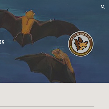
ion
s