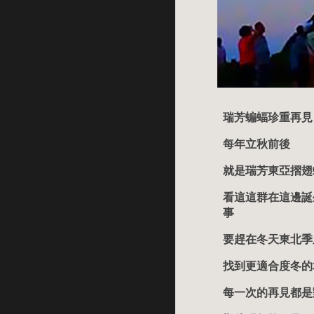
瑞芳蝙蝠珍重再見
每年立秋前後
就是瑞芳東亞摺翅
看這這群在這邊誕
事
要趕在冬天東北季
找到更適合度冬的
每一次的再見都是