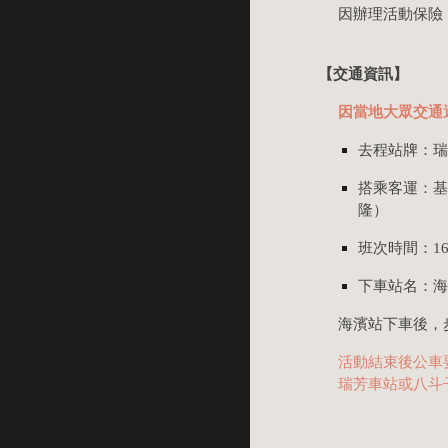
因辦理活動保險
【
交通資訊
】
因當地大眾交通
去程站牌：
搭乘
客運：
基
隆）
班次時間：16
下車站名：海
海濱站下車後，
活動結束後公車
瑞芳車站或八斗