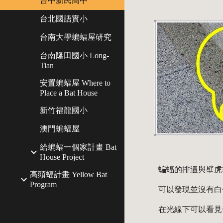
台中新民高中
台北國語實小
台南大學蝙蝠屋研究
台南隆田國小 Long-
Tian
安置蝙蝠屋 Where to
Place a Bat House
新竹福龍國小
澳門蝙蝠屋
給蝙蝠一個家計畫 Bat
House Project
蝙蝠的排遺與壁虎
高頭蝠計畫 Yellow Bat
Program
可以發現並沒有白
在光線下可以看見