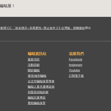
蝙蝠屋！
用
創用 CC 「姓名標示─非商業性─禁止改作 2.5 台灣版」授權條款
釋出
蝙蝠資訊站
追蹤我們
最新消息
Facebook
活動回顧
Instagram
關於蝙蝠
Youtube
發現/撿到蝙蝠
訂閱電子報
台北市蝙蝠保育學會
蝙蝠人畜共通傳染病
四股高頭蝠的家
蝙蝠兒童專區
贊助蝙蝠保育