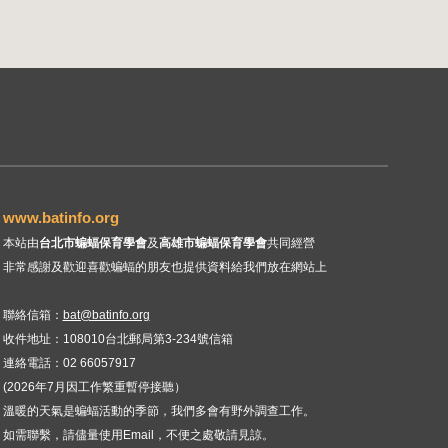
www.batinfo.org
本站由
台北市蝙蝠保育學會
及
高雄市蝙蝠保育學會
共同經營
非常感謝及歡迎喜歡蝙蝠的朋友也提供資料給我們放在網站上
聯絡信箱：
bat@batinfo.org
收件地址：108010台北郵局第3-234號信箱
連絡電話
：02 66057917
(2026年7月因工作繁重暫停接聽）
溫暖的天氣是蝙蝠活動的季節，我們多會有野外調查工作。
如需聯繫，請儘量使用Email，不便之處敬請見諒。