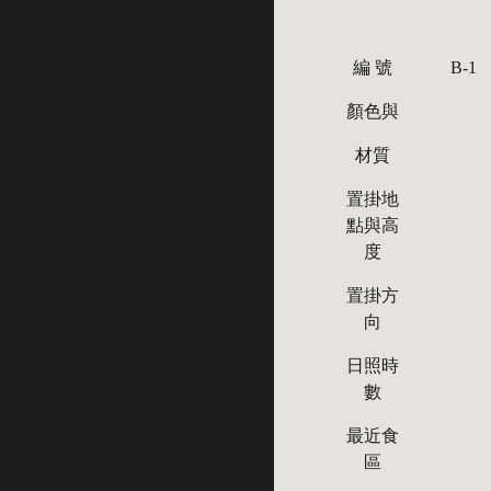
編 號
B-1
顏色與
材質
置掛地
點與高
度
置掛方
向
日照時
數
最近食
區