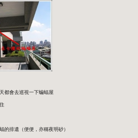
天都會去巡視一下蝙蝠屋
住 
蝠的排遺（便便，亦稱夜明砂）