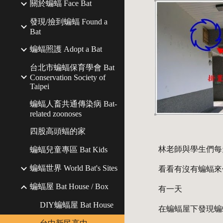
關於蝙蝠 Face Bat
發現/撿到蝙蝠 Found a
Bat
蝙蝠照護 Adopt a Bat
台北市蝙蝠保育學會 Bat
Conservation Society of
Taipei
蝙蝠人畜共通傳染病 Bat-
related zoonoses
四股高頭蝠的家
林老師與學生們每
蝙蝠兒童專區 Bat Kids
蝙蝠世界 World Bat's Sites
看看有沒有蝙蝠來
蝙蝠屋 Bat House / Box
有一天
DIY蝙蝠屋 Bat House
在蝙蝠屋下發現蝙