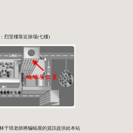
：烈堂樓靠近操場(七樓)
林于琪老師將蝙蝠屋的資訊提供給本站