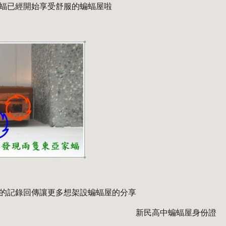
蝠已經開始享受舒服的蝙蝠屋啦
的記錄回傳讓更多想架設蝙蝠屋的分享
新民高中蝙蝠屋身份證