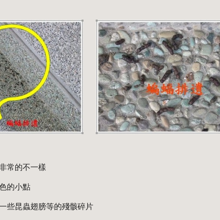
非常的不一樣
色的小點
一些昆蟲翅膀等的殘骸碎片