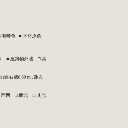
 深咖啡色   ■ 木材原色
    ■ 建築物外牆    □ 其
(距右牆0.69 m , 距左