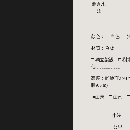
最近水
源
顏色： □ 白色   □
材質：合板
□ 獨立架設    □ 樹木
他 ﹎﹎﹎﹎﹎
高度：離地面2.94 m 
牆9.5 m)
 ■面東    □ 面南    □ 面西    □ 面北    □ 其他 
﹎﹎﹎﹎﹎
                  小時
                   公里