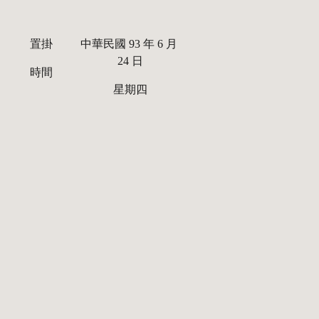
置掛
中華民國 93 年 6 月 
24 日
時間
星期四