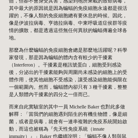
體，但卻不會身受其害，感染到牠所乘載的致命病毒，
其中最大的原因就是因為蝙蝠的免疫細胞永遠都是很活
躍的，不像人類的免疫細胞總有要休息的時候。因此，
像是伊波拉病毒、亨德拉病毒、中東呼吸道症侯群等疫
情的擴散，都是透過這些無任何異狀的蝙蝠傳遍全球各
地。
那麼為什麼蝙蝠的免疫細胞會總是那麼地活躍呢？科學
家發現，那是因為蝙蝠的體內含有較少的干擾素
（Interferon）。干擾素是種訊號蛋白，細胞受到感染
後，分泌出的干擾素能夠與周圍尚未感染的細胞上的受
體作用，使其他細胞不受感染，讓受感染細胞能侷限在
一個範圍內。然而，蝙蝠體內卻只有 3 種干擾素，整整
是人類體內干擾素的四分之一倍而已。
而來自此實驗室的其中一員 Michelle Baker 也對此多做
解釋：「當我們的細胞遇到陌生的有機生物體，像是細
菌，或者是病毒，就會有一連串複雜的免疫系統開始啟
動，而這也被稱為『先天性免疫系統（innate 
immuity）』」Baker 也繼續說明：「蝙蝠不像人類與鼠