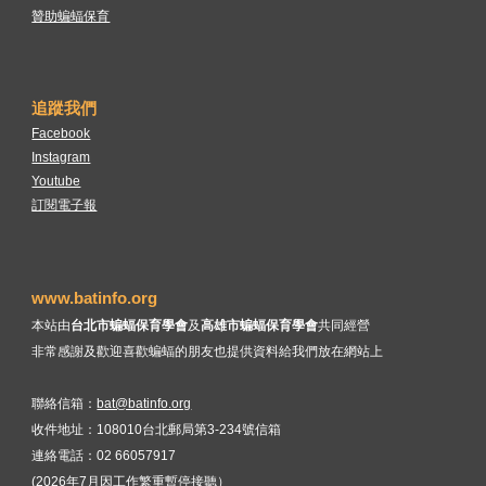
贊助蝙蝠保育
追蹤我們
Facebook
Instagram
Youtube
訂閱電子報
www.batinfo.org
本站由
台北市蝙蝠保育學會
及
高雄市蝙蝠保育學會
共同經營
非常感謝及歡迎喜歡蝙蝠的朋友也提供資料給我們放在網站上
聯絡信箱：
bat@batinfo.org
收件地址：108010台北郵局第3-234號信箱
連絡電話
：02 66057917
(2026年7月因工作繁重暫停接聽）