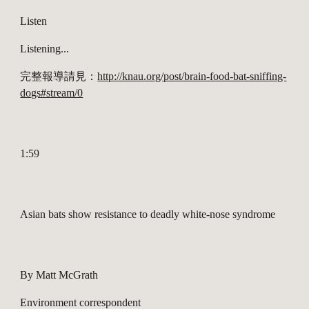
Listen
Listening...
完整報導請見：
http://knau.org/post/brain-food-bat-sniffing-
dogs#stream/0
1:59
Asian bats show resistance to deadly white-nose syndrome
By Matt McGrath
Environment correspondent