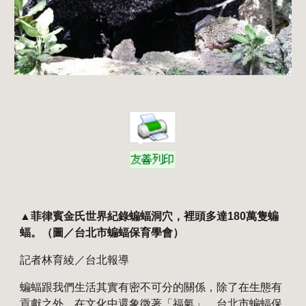
▲菲律賓金氏世界紀錄蝙蝠洞穴，裡頭多達180萬隻蝙
蝠。（圖／台北市蝙蝠保育學會）
記者林育綾／台北報導
蝙蝠跟我們生活其實有密不可分的關係，除了在生態有
貢獻之外，在文化中還象徵著「福氣」。台北市蝙蝠保