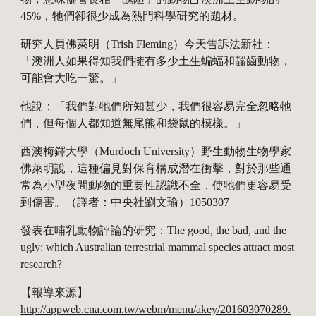
45%，牠們卻很少成為熱門科學研究的題材。
研究人員佛萊明（Trish Fleming）今天告訴法新社：
「澳洲人如果得知我們擁有多少土生蝙蝠和齧齒動物，
可能會大吃一驚。」
他說：「我們對牠們所知甚少，我們很容易完全忽略牠
們，但每個人都知道無尾熊和袋鼠的模樣。」
西澳梅鐸大學（Murdoch University）野生動物生物學家
佛萊明說，這種偏見對保育構成潛在衝擊，對於那些通
常為小型夜間動物的重要性認識不全，使牠們更容易受
到傷害。（譯者：中央社劉文瑜）1050307
發表在哺乳動物評論的研究：The good, the bad, and the 
ugly: which Australian terrestrial mammal species attract most 
research?
【報導來源】
http://appweb.cna.com.tw/webm/menu/akey/201603070289.