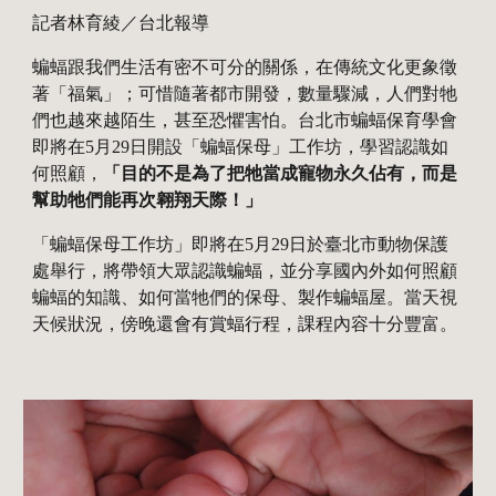
記者林育綾／台北報導
蝙蝠跟我們生活有密不可分的關係，在傳統文化更象徵
著「福氣」；可惜隨著都市開發，數量驟減，人們對牠
們也越來越陌生，甚至恐懼害怕。台北市蝙蝠保育學會
即將在5月29日開設「蝙蝠保母」工作坊，學習認識如
何照顧，
「目的不是為了把牠當成寵物永久佔有，而是
幫助牠們能再次翱翔天際！」
「蝙蝠保母工作坊」即將在5月29日於臺北市動物保護
處舉行，將帶領大眾認識蝙蝠，並分享國內外如何照顧
蝙蝠的知識、如何當牠們的保母、製作蝙蝠屋。當天視
天候狀況，傍晚還會有賞蝠行程，課程內容十分豐富。