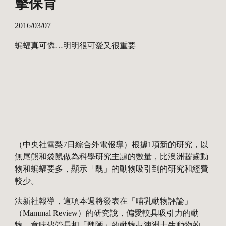
擊保育
2016/03/07
蝙蝠真可憐…明明很可愛又很重要
（中央社雪梨7日綜合外電報導）根據1項新的研究，以
無尾熊和袋鼠做為科學研究主題的數量，比澳洲齧齒動
物和蝙蝠要多，顯示「醜」的動物吸引到的研究和經費
較少。
法新社報導，這項本週將發表在「哺乳動物評論」
（Mammal Review）的研究說，偏愛較具吸引力的動
物，意味儘管長相「醜陋」的動物占澳洲土生動物的