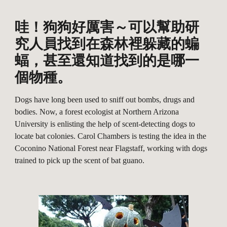
哇！狗狗好厲害～可以幫助研
究人員找到在森林裡躲藏的蝙
蝠，甚至還知道找到的是哪一
個物種。
Dogs have long been used to sniff out bombs, drugs and 
bodies. Now, a forest ecologist at Northern Arizona 
University is enlisting the help of scent-detecting dogs to 
locate bat colonies. Carol Chambers is testing the idea in the 
Coconino National Forest near Flagstaff, working with dogs 
trained to pick up the scent of bat guano. 