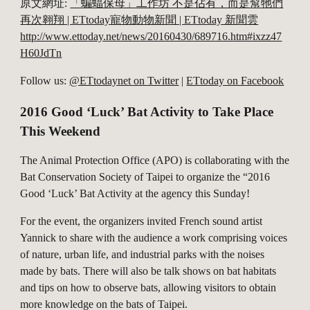
原文網址: 
「蝙蝠保母」工作坊 不是佔有，而是幫牠們
再次翱翔 | ETtoday寵物動物新聞 | ETtoday 新聞雲
http://www.ettoday.net/news/20160430/689716.htm#ixzz47
H60JdTn
Follow us: 
@ETtodaynet on Twitter
 | 
ETtoday on Facebook
2016 Good ‘Luck’ Bat Activity to Take Place 
This Weekend
The Animal Protection Office (APO) is collaborating with the 
Bat Conservation Society of Taipei to organize the “2016 
Good ‘Luck’ Bat Activity at the agency this Sunday!
For the event, the organizers invited French sound artist 
Yannick to share with the audience a work comprising voices 
of nature, urban life, and industrial parks with the noises 
made by bats. There will also be talk shows on bat habitats 
and tips on how to observe bats, allowing visitors to obtain 
more knowledge on the bats of Taipei.