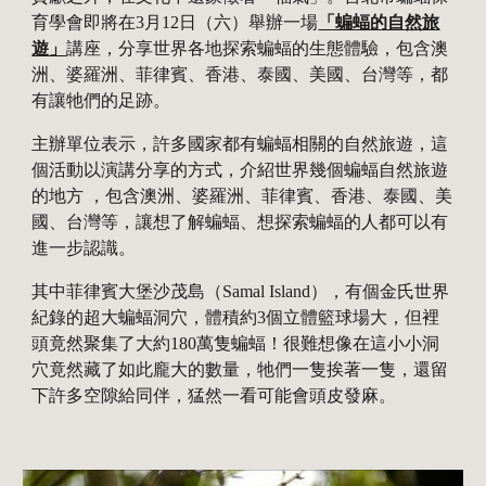
育學會即將在3月12日（六）舉辦一場
「蝙蝠的自然旅
遊」
講座，分享世界各地探索蝙蝠的生態體驗，包含澳
洲、婆羅洲、菲律賓、香港、泰國、美國、台灣等，都
有讓牠們的足跡。
主辦單位表示，許多國家都有蝙蝠相關的自然旅遊，這
個活動以演講分享的方式，介紹世界幾個蝙蝠自然旅遊
的地方 ，包含澳洲、婆羅洲、菲律賓、香港、泰國、美
國、台灣等，讓想了解蝙蝠、想探索蝙蝠的人都可以有
進一步認識。
其中菲律賓大堡沙茂島（Samal Island），有個金氏世界
紀錄的超大蝙蝠洞穴，體積約3個立體籃球場大，但裡
頭竟然聚集了大約180萬隻蝙蝠！很難想像在這小小洞
穴竟然藏了如此龐大的數量，牠們一隻挨著一隻，還留
下許多空隙給同伴，猛然一看可能會頭皮發麻。