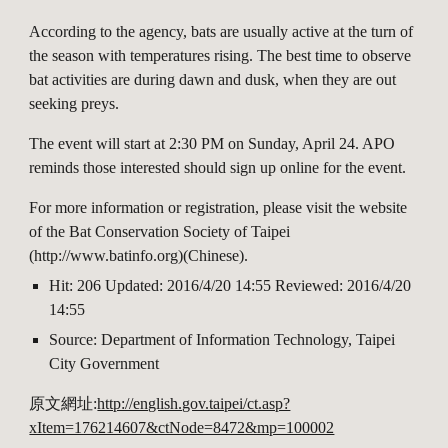
According to the agency, bats are usually active at the turn of 
the season with temperatures rising. The best time to observe 
bat activities are during dawn and dusk, when they are out 
seeking preys.
The event will start at 2:30 PM on Sunday, April 24. APO 
reminds those interested should sign up online for the event.
For more information or registration, please visit the website 
of the Bat Conservation Society of Taipei 
(http://www.batinfo.org)(Chinese).
Hit: 206 Updated: 2016/4/20 14:55 Reviewed: 2016/4/20 
14:55
Source: Department of Information Technology, Taipei 
City Government
原文網址:
http://english.gov.taipei/ct.asp?
xItem=176214607&ctNode=8472&mp=100002