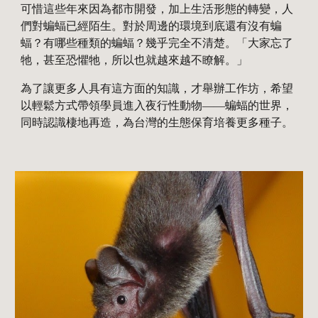
可惜這些年來因為都市開發，加上生活形態的轉變，人
們對蝙蝠已經陌生。對於周邊的環境到底還有沒有蝙
蝠？有哪些種類的蝙蝠？幾乎完全不清楚。「大家忘了
牠，甚至恐懼牠，所以也就越來越不瞭解。」
為了讓更多人具有這方面的知識，才舉辦工作坊，希望
以輕鬆方式帶領學員進入夜行性動物——蝙蝠的世界，
同時認識棲地再造，為台灣的生態保育培養更多種子。