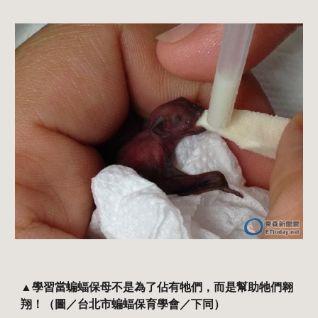
▲學習當蝙蝠保母不是為了佔有牠們，而是幫助牠們翱
翔！（圖／台北市蝙蝠保育學會／下同）