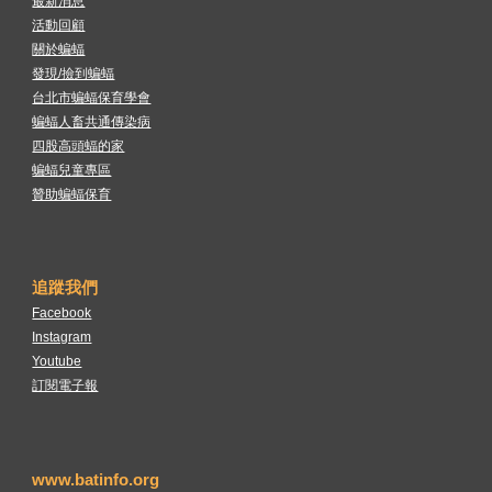
最新消息
活動回顧
關於蝙蝠
發現/撿到蝙蝠
台北市蝙蝠保育學會
蝙蝠人畜共通傳染病
四股高頭蝠的家
蝙蝠兒童專區
贊助蝙蝠保育
追蹤我們
Facebook
Instagram
Youtube
訂閱電子報
www.batinfo.org