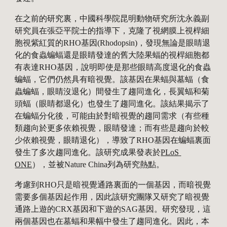
在之前的研究裏，中國科學院昆明動物研究所沈永義副
研究員在張亞平院士的指導下，克隆了視網膜上視桿細
胞視紫紅質的RHO基因(Rhodopsin)，發現無論是眼睛退
化的食蟲蝙蝠還是眼睛發達的舊大陸果蝠的視桿細胞都
有表達RHO基因，說明即使是那些眼睛高度退化的食蟲
蝙蝠，它們仍然具有暗視覺。該基因在果蝠與墓蝠（食
蟲蝙蝠，眼睛沒退化）間發生了趨同進化，長翼蝠和菊
頭蝠（眼睛都退化）也發生了趨同進化。該結果揭示了
在蝙蝠分化後，可能由於對暗視覺的趨同需求（有些種
類趨向於更多依賴視覺，眼睛發達；而有些是趨向於較
少依賴視覺，眼睛退化），導致了RHO基因在蝙蝠裏面
發生了多次趨同進化。該研究成果發表於
PLoS 
ONE
），並被Nature China列為研究熱點。
考慮到RHO只是暗視覺通路裏面的一個基因，而暗視覺
需要多個基因起作用，因此該研究團隊又研究了暗視覺
通路上遊的CRX基因和下遊的SAG基因。研究發現，這
兩個基因也在墓蝠和果幅中發生了趨同進化。因此，本