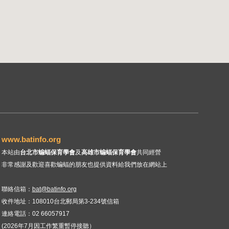
www.batinfo.org
本站由
台北市蝙蝠保育學會
及
高雄市蝙蝠保育學會
共同經營
非常感謝及歡迎喜歡蝙蝠的朋友也提供資料給我們放在網站上
聯絡信箱：
bat@batinfo.org
收件地址：108010台北郵局第3-234號信箱
連絡電話
：02 66057917
(2026年7月因工作繁重暫停接聽）