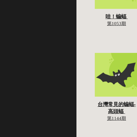
哇！蝙蝠 
第1053期
台灣常見的蝙蝠-
高頭
蝠 
第1
144
期