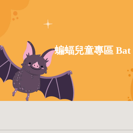
ip to main content
Skip to navigat
蝙蝠兒童專區 Bat K