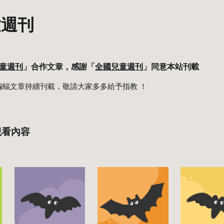
童
週
刊
童週刊
」合作
文
章，感謝「
全國兒童週刊
」同意本站刊載
蝙蝠文章持續刊載，敬請大家多多給予指教 ！
觀看內容