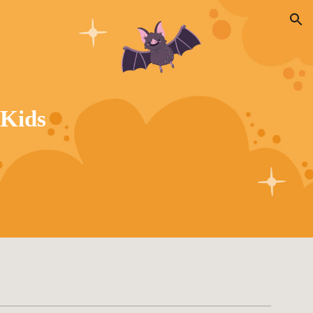
ion
ids