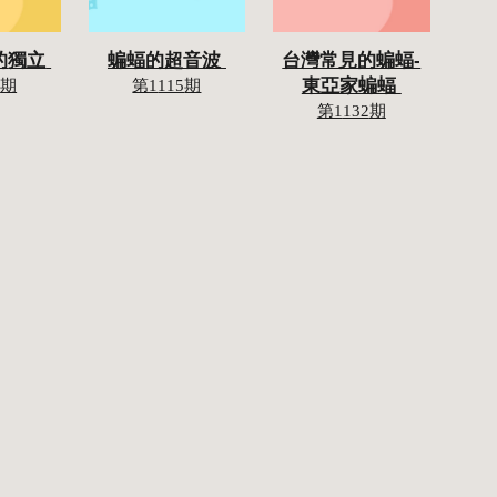
的
獨立
蝙蝠的超音波 
台灣常見的蝙蝠-
東亞家蝙蝠 
1
期
第1
115
期
第1
132
期