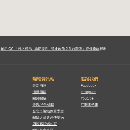
用
創用 CC 「姓名標示─非商業性─禁止改作 2.5 台灣版」授權條款
釋出
蝙蝠資訊站
追蹤我們
最新消息
Facebook
活動回顧
Instagram
關於蝙蝠
Youtube
發現/撿到蝙蝠
訂閱電子報
台北市蝙蝠保育學會
蝙蝠人畜共通傳染病
四股高頭蝠的家