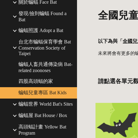
關於蝙蝠 Face Bat
全國兒
發現/撿到蝙蝠 Found a
Bat
蝙蝠照護 Adopt a Bat
以下為與「
全國兒
台北市蝙蝠保育學會 Bat
Conservation Society of
Taipei
未來將會有更多的
蝙蝠人畜共通傳染病 Bat-
related zoonoses
請點選各單元
四股高頭蝠的家
蝙蝠兒童專區 Bat Kids
蝙蝠世界 World Bat's Sites
蝙蝠屋 Bat House / Box
高頭蝠計畫 Yellow Bat
Program