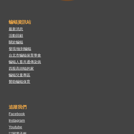
蝙蝠資訊站
最新消息
活動回顧
關於蝙蝠
發現/撿到蝙蝠
台北市蝙蝠保育學會
蝙蝠人畜共通傳染病
四股高頭蝠的家
蝙蝠兒童專區
贊助蝙蝠保育
追蹤我們
Facebook
Instagram
Youtube
訂閱電子報