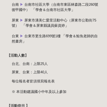
台南
▶
台南市社區大學（台南市東區林森路二段260號
「
」
後甲國中）
學會＆台南市社區大學
屏東
▶
屏東市溝美仁愛里活動中心（屏東市公勤街75
「
」
號）
學會＆屏東縣議員蘇資婷
「
台東
▶
台東市更生路699號1樓
學會＆鯨魚老師的自
」
然書房
【活動
人數
】
台北、台南：上限25人
屏東、台東：上限40人
每位報名者皆須填寫報名表
※ 本活動建議國小中年及以上參加
【活動
費用
】