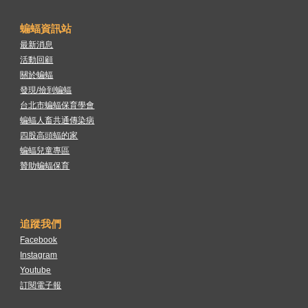
蝙蝠資訊站
最新消息
活動回顧
關於蝙蝠
發現/撿到蝙蝠
台北市蝙蝠保育學會
蝙蝠人畜共通傳染病
四股高頭蝠的家
蝙蝠兒童專區
贊助蝙蝠保育
追蹤我們
Facebook
Instagram
Youtube
訂閱電子報